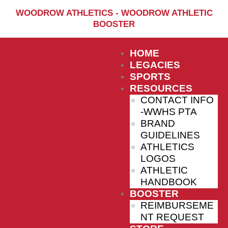
Home
WOODROW ATHLETICS - WOODROW ATHLETIC
BOOSTER
Sports
Social Media
HOME
Important info
LEGACIES
SPORTS
About
RESOURCES
CONTACT INFO
Shop
-WWHS PTA
Photos
BRAND
GUIDELINES
Sports Booster
ATHLETICS
LOGOS
Reimbursement Request
ATHLETIC
Guidelines
HANDBOOK
BOOSTER
REIMBURSEME
NT REQUEST