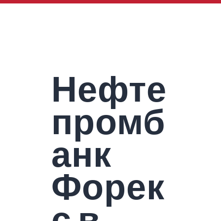
Нефте
промб
анк
Форек